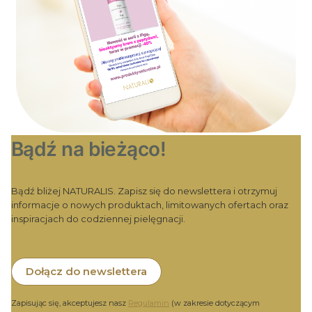
Bądź na bieżąco!
Bądź bliżej NATURALIS. Zapisz się do newslettera i otrzymuj
informacje o nowych produktach, limitowanych ofertach oraz
inspiracjach do codziennej pielęgnacji.
Dołącz do newslettera
Zapisując się, akceptujesz nasz
Regulamin
(w zakresie dotyczącym