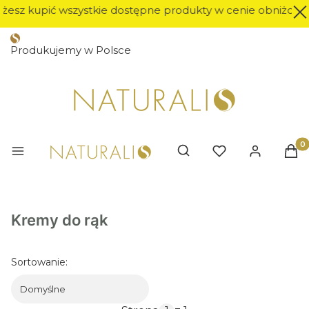
esz kupić wszystkie dostępne produkty w cenie obniżonej o 
Produkujemy w Polsce
Prod
Otwórz wyszukiwarkę
Kremy do rąk
Sortowanie:
Domyślne