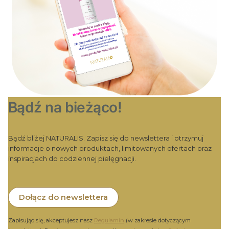
Bądź na bieżąco!
Bądź bliżej NATURALIS. Zapisz się do newslettera i otrzymuj
informacje o nowych produktach, limitowanych ofertach oraz
inspiracjach do codziennej pielęgnacji.
Dołącz do newslettera
Zapisując się, akceptujesz nasz
Regulamin
(w zakresie dotyczącym