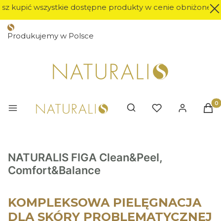
 kupić wszystkie dostępne produkty w cenie obniżonej o 30%
Produkujemy w Polsce
Prod
Otwórz wyszukiwarkę
NATURALIS FIGA Clean&Peel,
Comfort&Balance
KOMPLEKSOWA PIELĘGNACJA
DLA SKÓRY PROBLEMATYCZNEJ