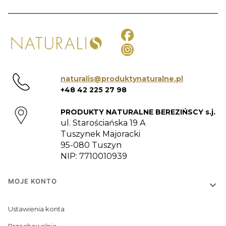
naturalis@produktynaturalne.pl
+48 42 225 27 98
PRODUKTY NATURALNE BEREZIŃSCY s.j.
ul. Starościańska 19 A
Tuszynek Majoracki
95-080 Tuszyn
NIP: 7710010939
Linki w stopce
MOJE KONTO
Ustawienia konta