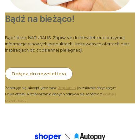
Bądź na bieżąco!
Bądź bliżej NATURALIS. Zapisz się do newslettera i otrzymuj
informacje o nowych produktach, limitowanych ofertach oraz
inspiracjach do codziennej pielęgnacji.
Dołącz do newslettera
Zapisując się, akceptujesz nasz
Regulamin
(w zakresie dotyczącym
Newslettera). Przetwarzanie danych odbywa się zgodnie z
Polityką
prywatności
.