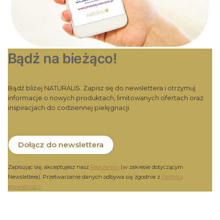
Bądź na bieżąco!
Bądź bliżej NATURALIS. Zapisz się do newslettera i otrzymuj
informacje o nowych produktach, limitowanych ofertach oraz
inspiracjach do codziennej pielęgnacji.
Dołącz do newslettera
Zapisując się, akceptujesz nasz
Regulamin
(w zakresie dotyczącym
Newslettera). Przetwarzanie danych odbywa się zgodnie z
Polityką
prywatności
.