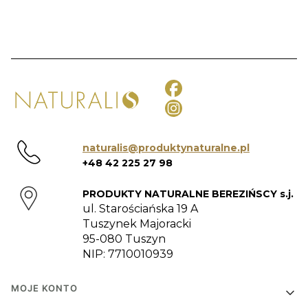
naturalis@produktynaturalne.pl
+48 42 225 27 98
PRODUKTY NATURALNE BEREZIŃSCY s.j.
ul. Starościańska 19 A
Tuszynek Majoracki
95-080 Tuszyn
NIP: 7710010939
Linki w stopce
MOJE KONTO