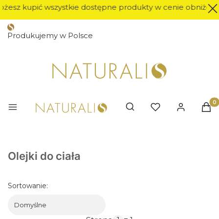
żesz kupić wszystkie dostępne produkty w cenie obniżonej o
Produkujemy w Polsce
Prod
Otwórz wyszukiwarkę
Olejki do ciała
Sortowanie:
Domyślne