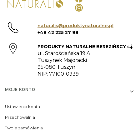
naturalis@produktynaturalne.pl
+48 42 225 27 98
PRODUKTY NATURALNE BEREZIŃSCY s.j.
ul. Starościańska 19 A
Tuszynek Majoracki
95-080 Tuszyn
NIP: 7710010939
Linki w stopce
MOJE KONTO
Ustawienia konta
Przechowalnia
Twoje zamówienia