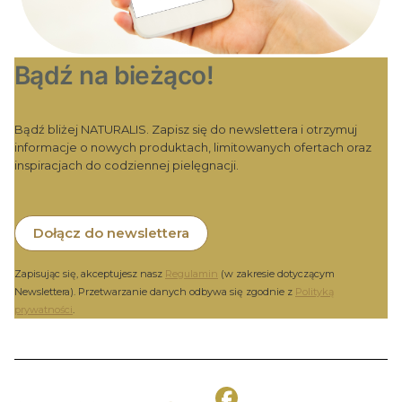
Bądź na bieżąco!
Bądź bliżej NATURALIS. Zapisz się do newslettera i otrzymuj
informacje o nowych produktach, limitowanych ofertach oraz
inspiracjach do codziennej pielęgnacji.
Dołącz do newslettera
Zapisując się, akceptujesz nasz
Regulamin
(w zakresie dotyczącym
Newslettera). Przetwarzanie danych odbywa się zgodnie z
Polityką
prywatności
.